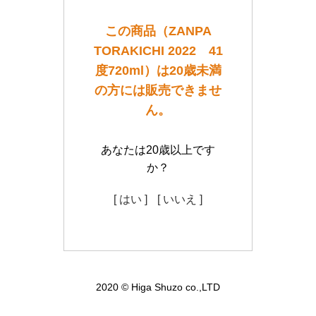
この商品（ZANPA
TORAKICHI 2022 41
度720ml）は20歳未満
の方には販売できませ
ん。
あなたは20歳以上です
か？
[ はい ]
[ いいえ ]
2020 © Higa Shuzo co.,LTD