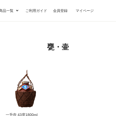
商品一覧
ご利用ガイド
会員登録
マイページ
コラボレーションボトル
限定販売
泡盛
泡盛リキュール・スピリッ
贈り物をしたい
残波オリジナルグッズ
LIBERTY FORCE×残波
琉球ゴールデンキングス×残
斬波×残波
燈の守り人×残波コラボ
DCTgarden
TORAKICHI
限定古酒
限定泡盛
一般酒(新酒)
古酒・古酒ブレンド
泡盛リキュール
スピリッツ
甕・壷
ギフトセット
ツ
波
OKINAWA×ZANPA
甕・壷
一升壺 43度1800ml