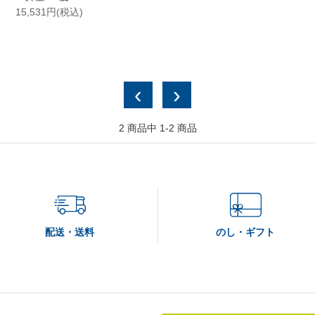
15,531円(税込)
‹
›
2
商品中
1-2
商品
検 索
配送・送料
のし・ギフト