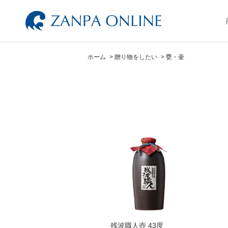
ホーム
>
贈り物をしたい
>
甕・壷
残波職人壺 43度